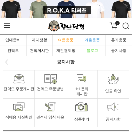
0
입대준비
자대생활
여름용품
겨울용품
휴가용품
전역모
견적게시판
개인결제창
블로그
공지사항
공지사항
전역모 주문게시판
전역모 주문방법
1:1 문의
입금 확인
게시판
직배송 사진확인
견적서 양식 다운
상품후기
공지사항