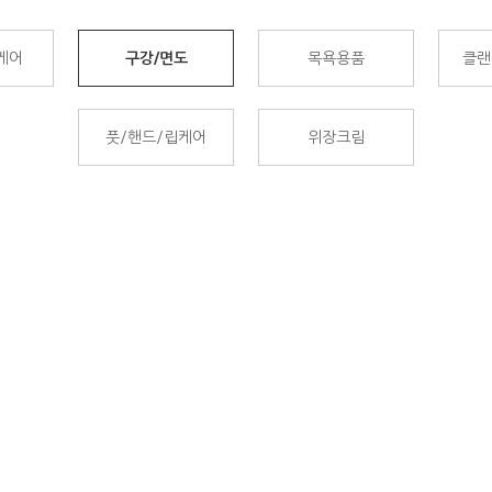
케어
구강/면도
목욕용품
클랜
풋/핸드/립케어
위장크림