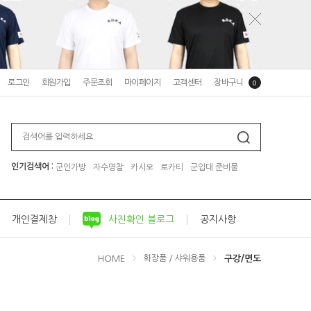
로그인
회원가입
주문조회
마이페이지
고객센터
장바구니
0
인기검색어 :
군인가방
자수명찰
카시오
로카티
군입대 준비물
개인결제창
사진확인 블로그
공지사항
HOME
구강/면도
화장품 / 샤워용품
>
>