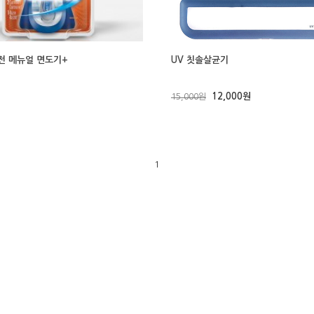
퓨전 메뉴얼 면도기+
UV 칫솔살균기
12,000원
15,000원
1