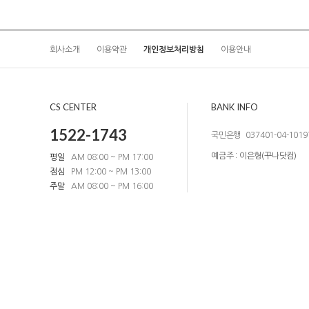
회사소개
이용약관
개인정보처리방침
이용안내
CS CENTER
BANK INFO
1522-1743
국민은행
037401-04-1019
예금주 : 이은형(꾸나닷컴)
평일
AM 08:00 ~ PM 17:00
점심
PM 12:00 ~ PM 13:00
주말
AM 08:00 ~ PM 16:00
엘앤피커스텀
대표 : 박영석,이은형
Tel : 1522-1743
이메일 :
kkuna.
주소 : 경기도 부천시 부천로198번길 36, 춘의테크노파크 101동 1209호
사업
Copyright ⓒ 꾸나닷컴. All rights reserved