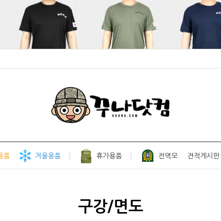
용품
겨울용품
휴가용품
전역모
견적게시판
구강/면도