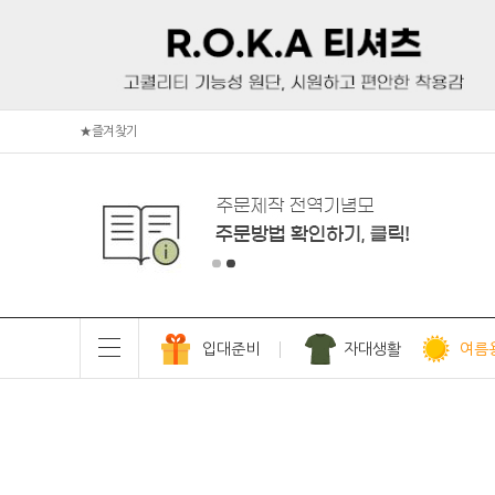
★즐겨찾기
입대준비
자대생활
여름