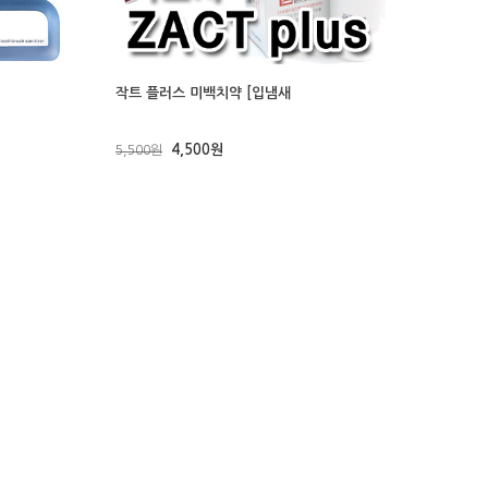
작트 플러스 미백치약 [입냄새
4,500원
5,500원