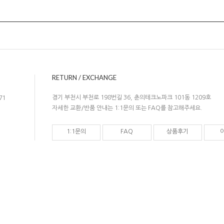
RETURN / EXCHANGE
경기 부천시 부천로 198번길 36, 춘의테크노파크 101동 1209호
71
자세한 교환/반품 안내는 1:1문의 또는 FAQ를 참고해주세요.
1:1문의
FAQ
상품후기
com@gmail.com
개인정보관리책임자 : 박영석
자등록번호 : 119-16-56094
[사업자확인]
통신판매업신고 : 제 2016-경기부천-1012 호