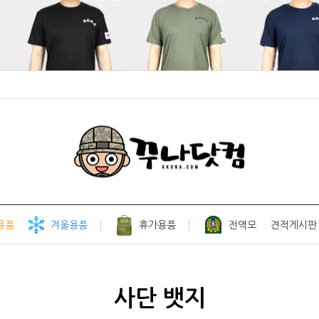
용품
겨울용품
휴가용품
전역모
견적게시판
사단 뱃지