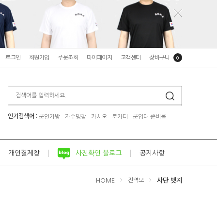
로그인
회원가입
주문조회
마이페이지
고객센터
장바구니
0
인기검색어 :
군인가방
자수명찰
카시오
로카티
군입대 준비물
개인결제창
사진확인 블로그
공지사항
HOME
사단 뱃지
전역모
>
>