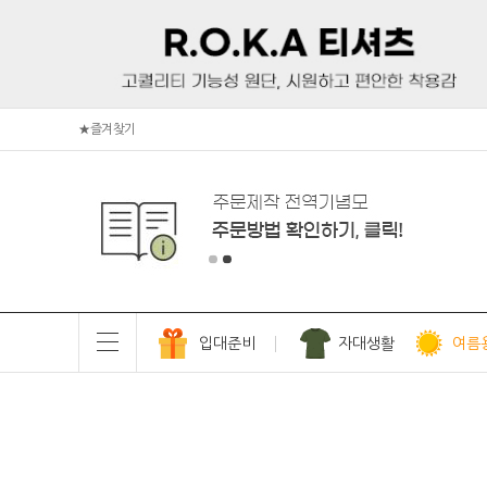
★즐겨찾기
입대준비
자대생활
여름