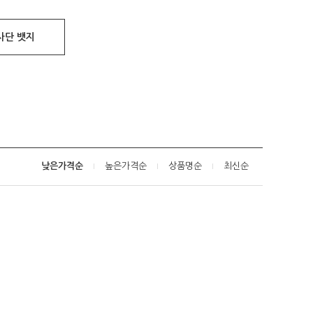
사단 뱃지
낮은가격순
높은가격순
상품명순
최신순