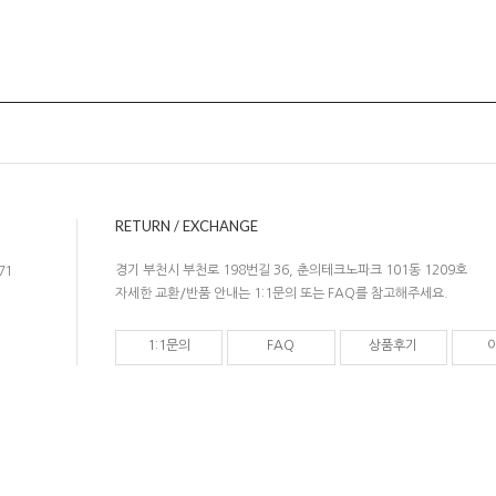
RETURN / EXCHANGE
경기 부천시 부천로 198번길 36, 춘의테크노파크 101동 1209호
71
자세한 교환/반품 안내는 1:1문의 또는 FAQ를 참고해주세요.
1:1문의
FAQ
상품후기
com@gmail.com
개인정보관리책임자 : 박영석
자등록번호 : 119-16-56094
[사업자확인]
통신판매업신고 : 제 2016-경기부천-1012 호