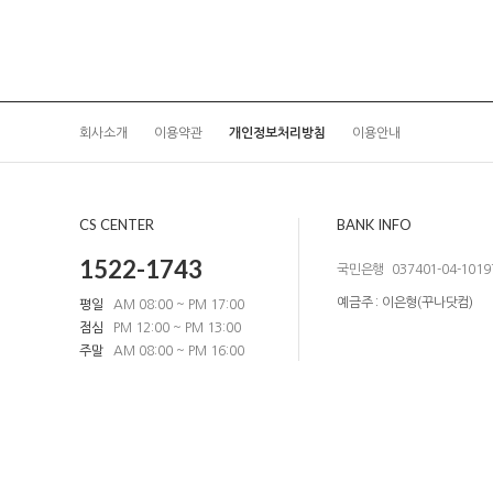
회사소개
이용약관
개인정보처리방침
이용안내
CS CENTER
BANK INFO
1522-1743
국민은행
037401-04-1019
예금주 : 이은형(꾸나닷컴)
평일
AM 08:00 ~ PM 17:00
점심
PM 12:00 ~ PM 13:00
주말
AM 08:00 ~ PM 16:00
엘앤피커스텀
대표 : 박영석,이은형
Tel : 1522-1743
이메일 :
kkuna.
주소 : 경기도 부천시 부천로198번길 36, 춘의테크노파크 101동 1209호
사업