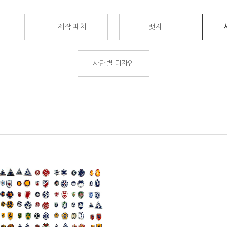
제작 패치
뱃지
사단별 디자인