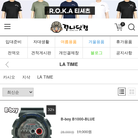
0
입대준비
자대생활
여름용품
겨울용품
휴가용품
전역모
견적게시판
개인결제창
블로그
공지사항
LA TIME
카시오
지샥
LA TIME
32
%
B-boy B1000-BLUE
28,000원
19,000원