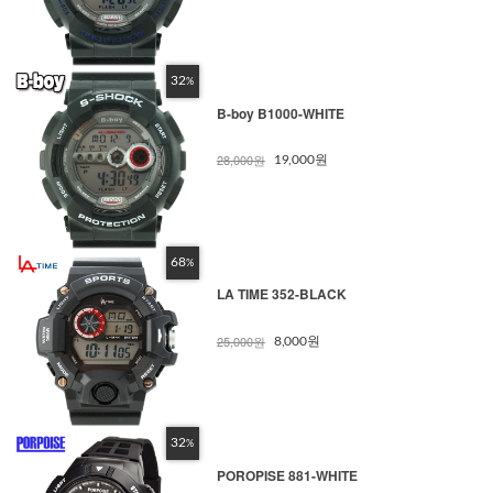
32
%
B-boy B1000-WHITE
28,000원
19,000원
68
%
LA TIME 352-BLACK
25,000원
8,000원
32
%
POROPISE 881-WHITE