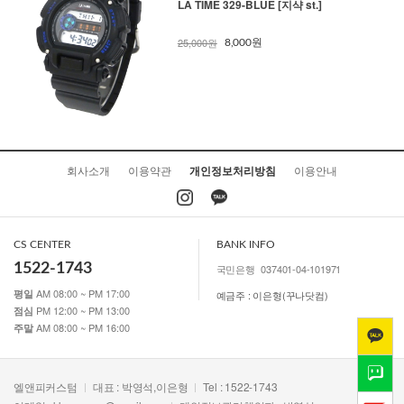
LA TIME 329-BLUE [지샥 st.]
25,000원
8,000원
회사소개
이용약관
개인정보처리방침
이용안내
CS CENTER
BANK INFO
1522-1743
국민은행
037401-04-101971
AM 08:00 ~ PM 17:00
평일
예금주 : 이은형(꾸나닷컴)
PM 12:00 ~ PM 13:00
점심
AM 08:00 ~ PM 16:00
주말
엘앤피커스텀
대표 : 박영석,이은형
Tel : 1522-1743