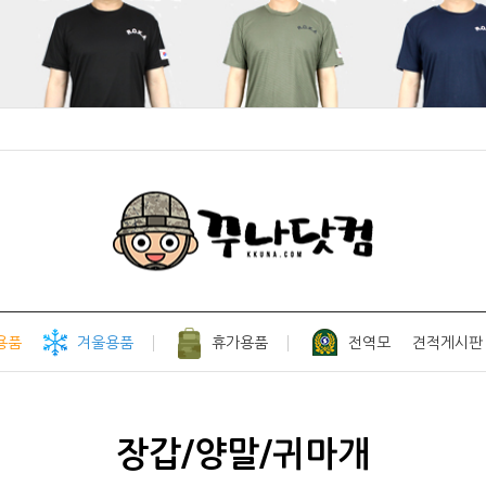
용품
겨울용품
휴가용품
전역모
견적게시판
장갑/양말/귀마개