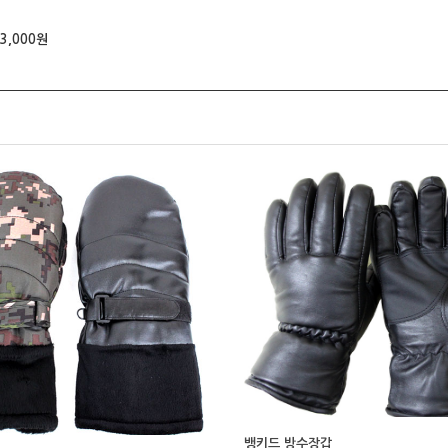
3,000원
뱅키드 방수장갑