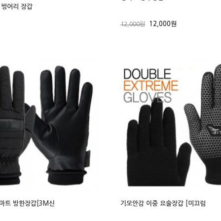
 벙어리 장갑
12,000원
12,000원
마트 방한장갑[3M신
기모안감 이중 요술장갑 [미끄럼