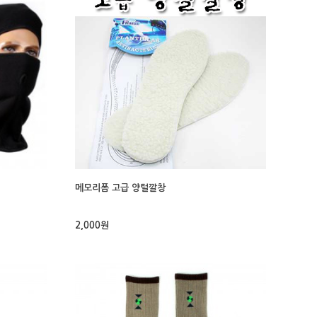
메모리폼 고급 양털깔창
2,000원