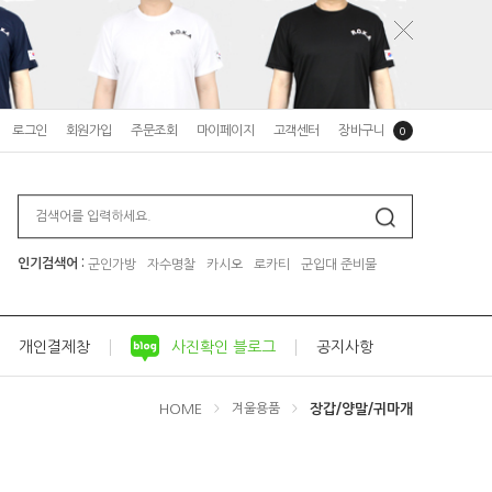
로그인
회원가입
주문조회
마이페이지
고객센터
장바구니
0
인기검색어 :
군인가방
자수명찰
카시오
로카티
군입대 준비물
개인결제창
사진확인 블로그
공지사항
HOME
장갑/양말/귀마개
겨울용품
>
>