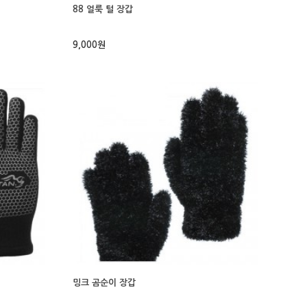
88 얼룩 털 장갑
9,000원
밍크 곰순이 장갑