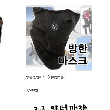
방한 안면마스크[에어벤트홀]
3,500원