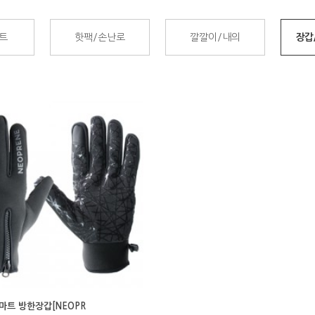
트
핫팩/손난로
깔깔이/내의
장갑
마트 방한장갑[NEOPR