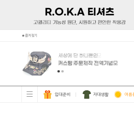
★즐겨찾기
입대준비
자대생활
여름