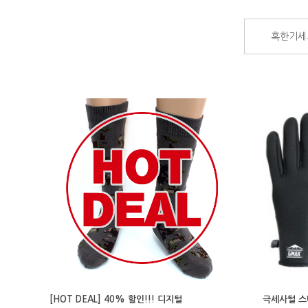
혹한기세
[HOT DEAL] 40% 할인!!! 디지털
극세사털 스