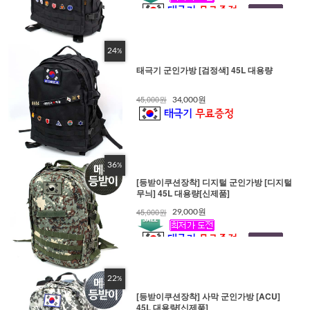
24
%
태극기 군인가방 [검정색] 45L 대용량
45,000원
34,000원
36
%
[등받이쿠션장착] 디지털 군인가방 [디지털
무늬] 45L 대용량[신제품]
45,000원
29,000원
22
%
[등받이쿠션장착] 사막 군인가방 [ACU]
45L 대용량[신제품]