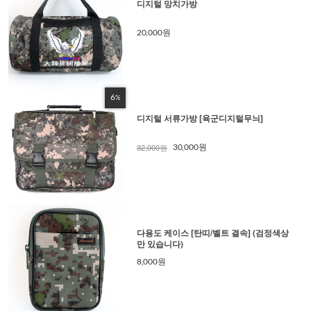
디지털 망치가방
20,000원
6
%
디지털 서류가방 [육군디지털무늬]
32,000원
30,000원
다용도 케이스 [탄띠/벨트 결속] (검정색상
만 있습니다)
8,000원