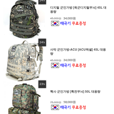
24
%
디지털 군인가방 [육군디지털무늬] 45L 대
용량
45,000원
34,000원
24
%
사막 군인가방-ACU [ACU픽셀] 45L 대용
량
45,000원
34,000원
23
%
헥사 군인가방 [특전무늬] 50L 대용량
75,000원
58,000원