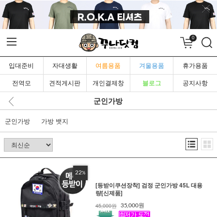
0
입대준비
자대생활
여름용품
겨울용품
휴가용품
전역모
견적게시판
개인결제창
블로그
공지사항
군인가방
군인가방
가방 뱃지
22
%
[등받이쿠션장착] 검정 군인가방 45L 대용
량[신제품]
45,000원
35,000원