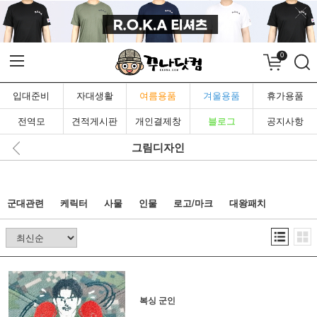
0
입대준비
자대생활
여름용품
겨울용품
휴가용품
전역모
견적게시판
개인결제창
블로그
공지사항
그림디자인
군대관련
케릭터
사물
인물
로고/마크
대왕패치
복싱 군인