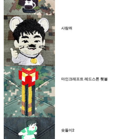
사람쥐
마인크래프트 레드스톤 횃불
슛돌이2