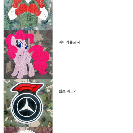
마이리틀포니
벤츠 마크2